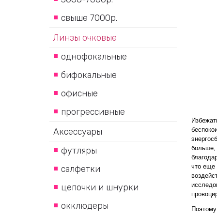
свыше 7000р.
Линзы очковые
однофокальные
бифокальные
офисные
прогрессивные
Избежать
беспокои
Аксессуары
энергос
больше,
футляры
благодар
что еще 
салфетки
воздейст
исследов
цепочки и шнурки
провоци
окклюдеры
Поэтому 