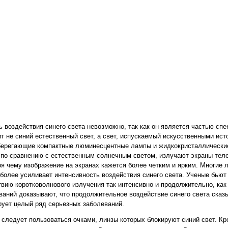
 воздействия синего света невозможно, так как он является частью сп
т не синий естественный свет, а свет, испускаемый искусственными ис
берегающие компактные люминесцентные лампы и жидкокристаллические 
 по сравнению с естественным солнечным светом, излучают экраны тел
я чему изображение на экранах кажется более четким и ярким. Многие 
более усиливает интенсивность воздействия синего света. Ученые бьют 
вию коротковолнового излучения так интенсивно и продолжительно, как 
аний доказывают, что продолжительное воздействие синего света сказы
рует целый ряд серьезных заболеваний.
следует пользоваться очками, линзы которых блокируют синий свет. Кр