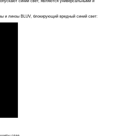
ропускают синий свет, являются универсальными и
нзы и линзы BLUV, блокирующий вредный синий свет:
щиты глаз.