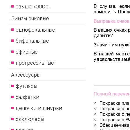
свыше 7000р.
В случае, есл
заменить. Посл
Линзы очковые
Выправка очков
однофокальные
В ваших очках 
давить?
бифокальные
Значит им нужн
офисные
В нашей масте
удовольствием
прогрессивные
Аксессуары
футляры
Полный перечен
салфетки
Покраска пл
цепочки и шнурки
Покраска с 
Покраска с 
окклюдеры
Покраска с 
Обесцвечива