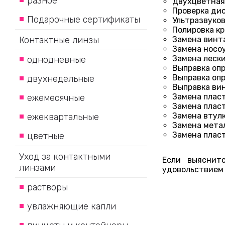
разное
Двухцветная
Проверка ди
Подарочные сертификаты
Ультразвуков
Полировка кр
Замена винт
Контактные линзы
Замена носо
Замена леск
однодневные
Выправка оп
Выправка опр
двухнедельные
Выправка ви
Замена плас
ежемесячные
Замена плас
Замена втул
ежеквартальные
Замена метал
Замена плас
цветные
Уход за контактными
Если выяснит
линзами
удовольствием
растворы
увлажняющие капли