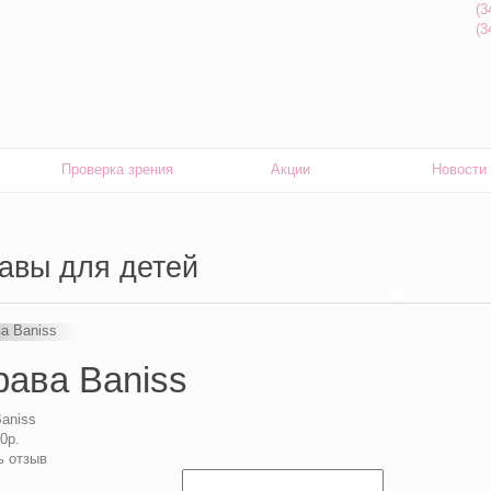
(3
(3
Проверка зрения
Акции
Новости
авы для детей
ава Baniss
aniss
0р.
ь отзыв