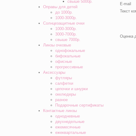
свыше 5000р.
E-mail
Оправы для детей
Текст к
до 1000р.
1000-3000р.
Солнцезащитные очки
1000-3000р.
3000-7000р.
Оценка 
свыше 7000р.
Линзы очковые
однофокальные
бифокальные
офисные
прогрессивные
Аксессуары
футляры
салфетки
цепочки и шнурки
окклюдеры
разное
Подарочные сертификаты
Контактные линзы
однодневные
двухнедельные
ежемесячные
ежеквартальные