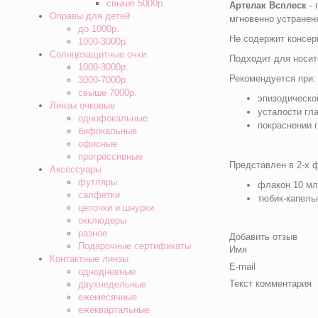
свыше 5000р.
Артелак Всплеск
- 
Оправы для детей
мгновенно устранен
до 1000р.
Не содержит консер
1000-3000р.
Солнцезащитные очки
Подходит для носит
1000-3000р.
Рекомендуется при:
3000-7000р.
свыше 7000р.
эпизодическо
Линзы очковые
усталости гла
однофокальные
покраснении 
бифокальные
офисные
прогрессивные
Представлен в 2-х 
Аксессуары
футляры
флакон 10 мл
салфетки
тюбик-капельн
цепочки и шнурки
окклюдеры
разное
Добавить отзыв
Подарочные сертификаты
Имя
Контактные линзы
E-mail
однодневные
Текст комментария
двухнедельные
ежемесячные
ежеквартальные